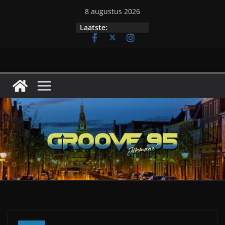
Ga
8 augustus 2026
naar
Groove95 !
Laatste:
de
inhoud