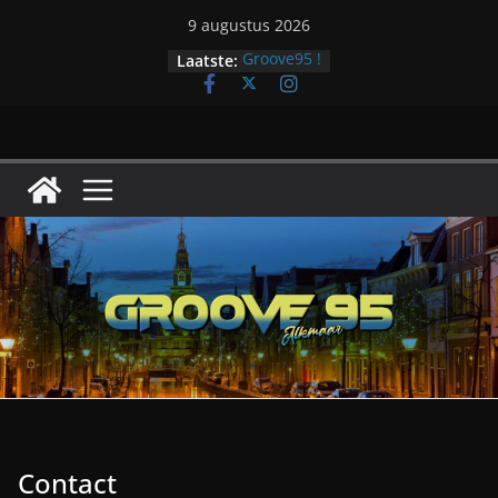
Ga
9 augustus 2026
naar
Groove95 !
Laatste:
de
inhoud
Contact